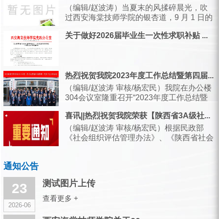
他们用“几千次抬手”与“几万步奔波...
（编辑/赵波涛）当夏末的风揉碎晨光，吹
过西安海棠技师学院的银杏道，9 月 1 日的
校园里，引导旗已轻轻扬起，实训楼的玻
关于做好2026届毕业生一次性求职补贴 ...
璃...
热烈祝贺我院2023年度工作总结暨第四届...
（编辑/赵波涛 审核/杨宏民）我院在办公楼
304会议室隆重召开“2023年度工作总结暨
第四届教职员工代表大会...
喜讯||热烈祝贺我院荣获【陕西省3A级社...
（编辑/赵波涛 审核/杨宏民）根据民政部
《社会组织评估管理办法》、《陕西省社会
组织评估管理办法》等有关规定，经过社会
组织...
通知公告
测试图片上传
23
查看更多 +
2026-06