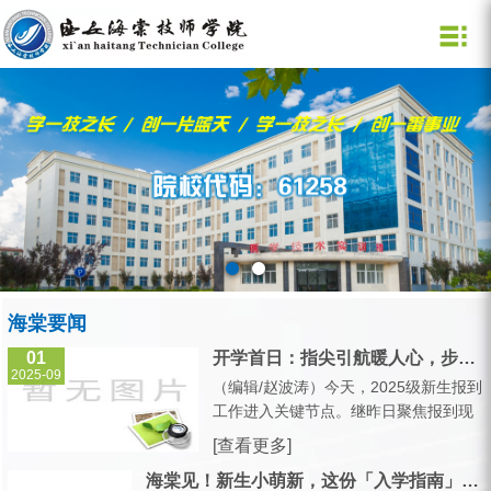
学院概况
招生网
新闻媒体
党团建设
教育教学
学工管理
就业创业
公共资源
学院概况
招生信息
通知公告
党政建设
教学新闻
学工动态
校长信箱
就业
学院领导
专业设置
海棠要闻
团员在线
教学公告
学生服务
图 书 馆
创业
部门设置
媒体海棠
学术研究
学生资助
校企合作
规章制度
学院标识
学院风采
技能大赛
公寓管理
学院校历
校车时刻表
学院视频
师资力量
心理健康
海棠要闻
01
开学首日：指尖引航暖人心，步履丈量迎新路
2025-09
（编辑/赵波涛）今天，2025级新生报到
工作进入关键节点。继昨日聚焦报到现
场的热闹景象后，今日校园里最动人的
[查看更多]
风景，藏在老师们礼貌的指引手势里，
海棠见！新生小萌新，这份「入学指南」请收...
藏在学长学姐志愿者穿梭的脚步中——