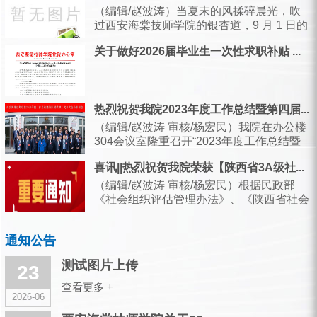
他们用“几千次抬手”与“几万步奔波...
（编辑/赵波涛）当夏末的风揉碎晨光，吹
过西安海棠技师学院的银杏道，9 月 1 日的
校园里，引导旗已轻轻扬起，实训楼的玻
关于做好2026届毕业生一次性求职补贴 ...
璃...
热烈祝贺我院2023年度工作总结暨第四届...
（编辑/赵波涛 审核/杨宏民）我院在办公楼
304会议室隆重召开“2023年度工作总结暨
第四届教职员工代表大会...
喜讯||热烈祝贺我院荣获【陕西省3A级社...
（编辑/赵波涛 审核/杨宏民）根据民政部
《社会组织评估管理办法》、《陕西省社会
组织评估管理办法》等有关规定，经过社会
组织...
通知公告
测试图片上传
23
查看更多 +
2026-06