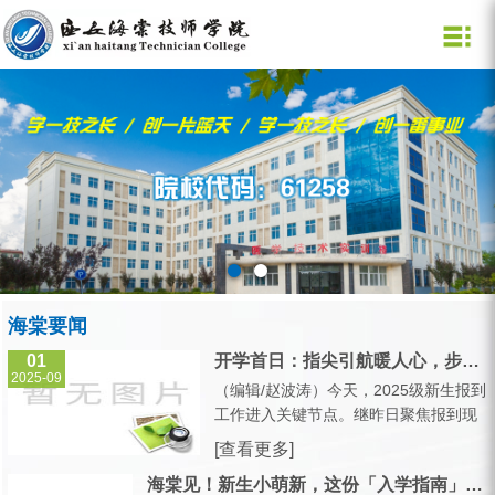
学院概况
招生网
新闻媒体
党团建设
教育教学
学工管理
就业创业
公共资源
学院概况
招生信息
通知公告
党政建设
教学新闻
学工动态
校长信箱
就业
学院领导
专业设置
海棠要闻
团员在线
教学公告
学生服务
图 书 馆
创业
部门设置
媒体海棠
学术研究
学生资助
校企合作
规章制度
学院标识
学院风采
技能大赛
公寓管理
学院校历
校车时刻表
学院视频
师资力量
心理健康
海棠要闻
01
开学首日：指尖引航暖人心，步履丈量迎新路
2025-09
（编辑/赵波涛）今天，2025级新生报到
工作进入关键节点。继昨日聚焦报到现
场的热闹景象后，今日校园里最动人的
[查看更多]
风景，藏在老师们礼貌的指引手势里，
海棠见！新生小萌新，这份「入学指南」请收...
藏在学长学姐志愿者穿梭的脚步中——